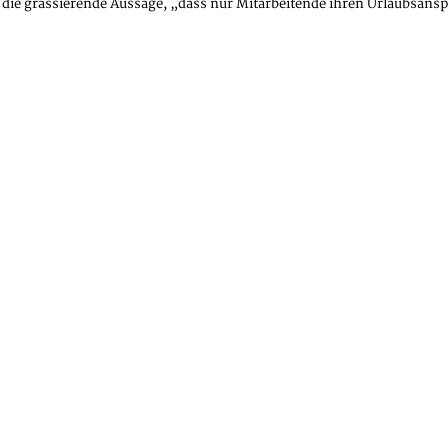
ch die grassierende Aussage, „dass nur Mitarbeitende ihren Urlaubsa