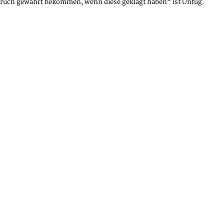
nspruch gewährt bekommen, wenn diese geklagt haben“ ist Unfug.