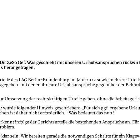
h Dir ZeSo Gef. Was geschieht mit unseren Urlaubsansprüchen rückwi
ns herangetragen.
eile des LAG Berlin-Brandenburg im Jahr 2022 sowie mehrere Urteile d
egeben, mit denen ihr eure Urlaubsansprüche gegenüber der Behörde
zur Umsetzung der rechtskräftigen Urteile geben, ohne die Arbeitsger
22 wurde folgender Hinweis geschrieben: „Für sich ggf. ergebene Urla
n ist daher nicht erforderlich.“ Was bedeutet das nun?
erkennt infolge der Gerichtsurteile die bestehenden Ansprüche an. Für 
Problem.
 klar sein. Wir bereiten gerade die notwendigen Schritte für ein Klage