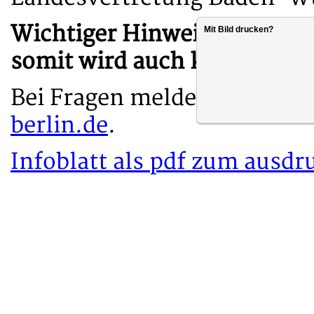
Wichtiger Hinweis: Es hande
Mit Bild drucken?
somit wird auch kein Streik
Bei Fragen melde dich gern 
berlin.de
.
Infoblatt als pdf zum ausdr