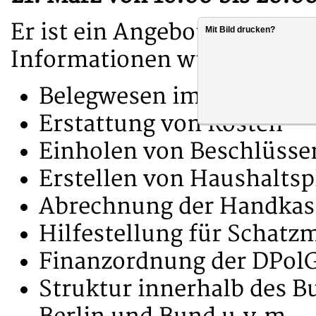
Er ist ein Angebot für alle a
Mit Bild drucken?
Informationen wünschen zu
Belegwesen im Verband 
Erstattung von Kosten
Einholen von Beschlüsse
Erstellen von Haushalts
Abrechnung der Handkass
Hilfestellung für Schatz
Finanzordnung der DPolG
Struktur innerhalb des 