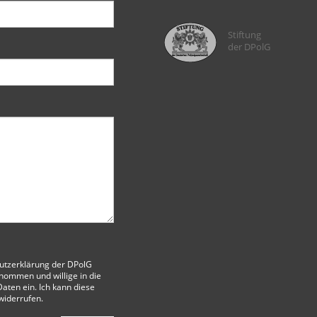
Stiftung
der DPolG
utzerklärung der DPolG
nommen und willige in die
aten ein. Ich kann diese
 widerrufen.