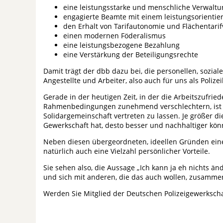
eine leistungsstarke und menschliche Verwaltu
engagierte Beamte mit einem leistungsorientie
den Erhalt von Tarifautonomie und Flächentarif
einen modernen Föderalismus
eine leistungsbezogene Bezahlung
eine Verstärkung der Beteiligungsrechte
Damit trägt der dbb dazu bei, die personellen, sozi
Angestellte und Arbeiter, also auch für uns als Poliz
Gerade in der heutigen Zeit, in der die Arbeitszufri
Rahmenbedingungen zunehmend verschlechtern, ist es
Solidargemeinschaft vertreten zu lassen. Je größer di
Gewerkschaft hat, desto besser und nachhaltiger kön
Neben diesen übergeordneten, ideellen Gründen einer
natürlich auch eine Vielzahl persönlicher Vorteile.
Sie sehen also, die Aussage „Ich kann ja eh nichts ä
und sich mit anderen, die das auch wollen, zusamme
Werden Sie Mitglied der Deutschen Polizeigewerkschaf