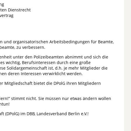
ng
rten Dienstrecht
vertrag
alen und organisatorischen Arbeitsbedingungen für Beamte,
eibeamte, zu verbessern.
edenheit unter den Polizeibeamten abnimmt und sich die
 wichtig, Berufsinteressen durch eine große
ese Solidargemeinschaft ist, d.h. je mehr Mitglieder die
nen deren Interessen verwirklicht werden.
 Mitgliedschaft bietet die DPolG ihren Mitgliedern
ndern!“ stimmt nicht. Sie müssen nur etwas ändern wollen
ntun!
t (DPolG) im DBB, Landesverband Berlin e.V.!