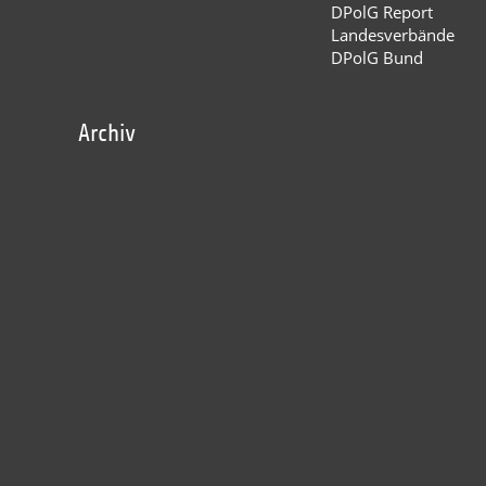
DPolG Report
Landesverbände
DPolG Bund
Archiv