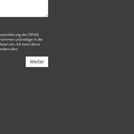
utzerklärung der DPolG
nommen und willige in die
aten ein. Ich kann diese
 widerrufen.
Weiter