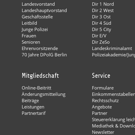
Landesvorstand
Dir 1 Nord
Landeshauptvorstand
Dir 2 West
Geschäftsstelle
Dir 3 Ost
Leitbild
Dir 4 Süd
Junge Polizei
Dir 5 City
Frauen
Dir E/V
Senioren
Dir ZeSo
Ehrenvorsitzende
Landeskriminalamt
70 Jahre DPolG Berlin
Polizeiakademie/Jung
Mitgliedschaft
Service
Online-Beitritt
Formulare
Änderungsmitteilung
Einkommenstabelle
Beiträge
Rechtsschutz
Leistungen
Angebote
Partnertarif
Partner
Steuererklärung leic
Mediathek & Downl
Newsletter