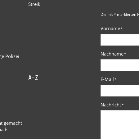
Streik
Die mit * markierten F
Vorname
*
Nachname
*
e Polizei
A-Z
E-Mail
*
n
Nachricht
*
ht gemacht
oads