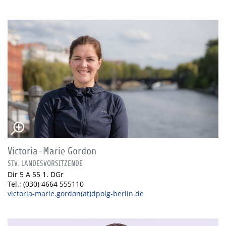
Victoria-Marie Gordon
STV. LANDESVORSITZENDE
Dir 5 A 55 1. DGr
Tel.: (030) 4664 555110
victoria-marie.gordon(at)dpolg-berlin.de