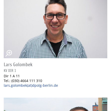
Lars Golombek
KV DIR 1
Dir 1 A 11
Tel.: (030) 4664 111 310
lars.golombek(at)dpolg-berlin.de