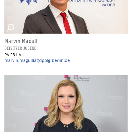
Marvin Magull
BEISITZER JUGEND
PA FB I A
marvin.magull(at)dpolg-berlin.de