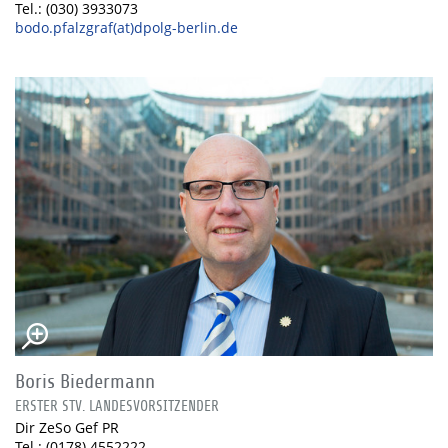
Tel.: (030) 3933073
bodo.pfalzgraf(at)dpolg-berlin.de
Boris Biedermann
ERSTER STV. LANDESVORSITZENDER
Dir ZeSo Gef PR
Tel.: (0178) 4552222