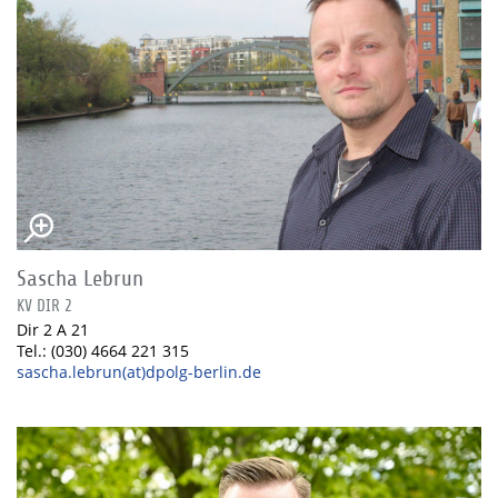
Sascha Lebrun
KV DIR 2
Dir 2 A 21
Tel.: (030) 4664 221 315
sascha.lebrun(at)dpolg-berlin.de