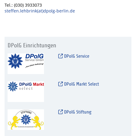
Tel.: (030) 3933073
steffen.lehbrink(at)dpolg-berlin.de
DPolG Einrichtungen
DPolG Service
DPolG Markt Select
DPolG Stiftung