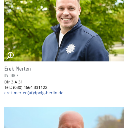
Erek Merten
KV DIR 3
Dir 3 A 31
Tel.: (030) 4664 331122
erek.merten(at)dpolg-berlin.de