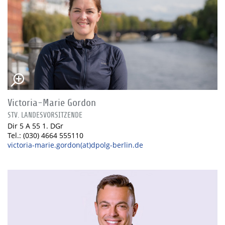
Victoria-Marie Gordon
STV. LANDESVORSITZENDE
Dir 5 A 55 1. DGr
Tel.: (030) 4664 555110
victoria-marie.gordon(at)dpolg-berlin.de