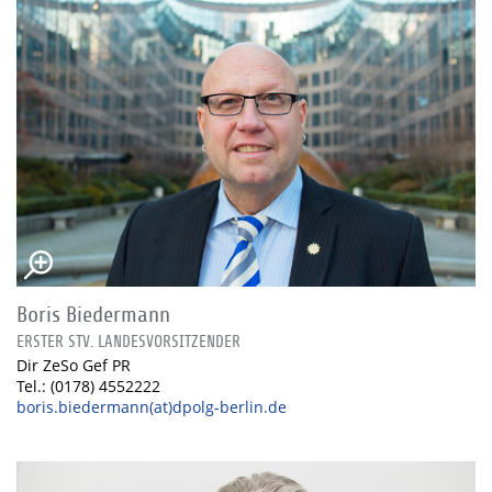
Boris Biedermann
ERSTER STV. LANDESVORSITZENDER
Dir ZeSo Gef PR
Tel.: (0178) 4552222
boris.biedermann(at)dpolg-berlin.de