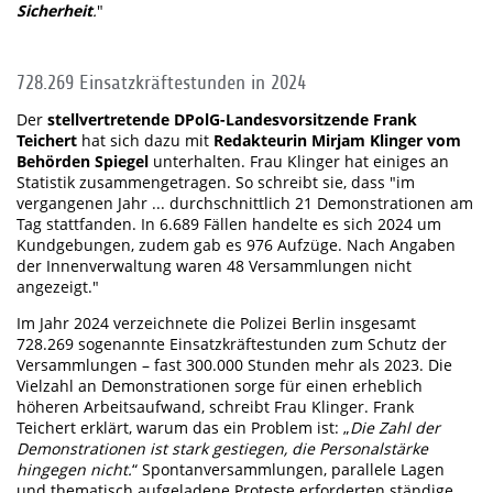
Sicherheit
.
"
728.269 Einsatzkräftestunden in 2024
Der
stellvertretende DPolG-Landesvorsitzende Frank
Teichert
hat sich dazu mit
Redakteurin Mirjam Klinger vom
Behörden Spiegel
unterhalten. Frau Klinger hat einiges an
Statistik zusammengetragen. So schreibt sie, dass "im
vergangenen Jahr ... durchschnittlich 21 Demonstrationen am
Tag stattfanden. In 6.689 Fällen handelte es sich 2024 um
Kundgebungen, zudem gab es 976 Aufzüge. Nach Angaben
der Innenverwaltung waren 48 Versammlungen nicht
angezeigt."
Im Jahr 2024 verzeichnete die Polizei Berlin insgesamt
728.269 sogenannte Einsatzkräftestunden zum Schutz der
Versammlungen – fast 300.000 Stunden mehr als 2023. Die
Vielzahl an Demonstrationen sorge für einen erheblich
höheren Arbeitsaufwand, schreibt Frau Klinger. Frank
Teichert erklärt, warum das ein Problem ist: „
Die Zahl der
Demonstrationen ist stark gestiegen, die Personalstärke
hingegen nicht.
“ Spontanversammlungen, parallele Lagen
und thematisch aufgeladene Proteste erforderten ständige