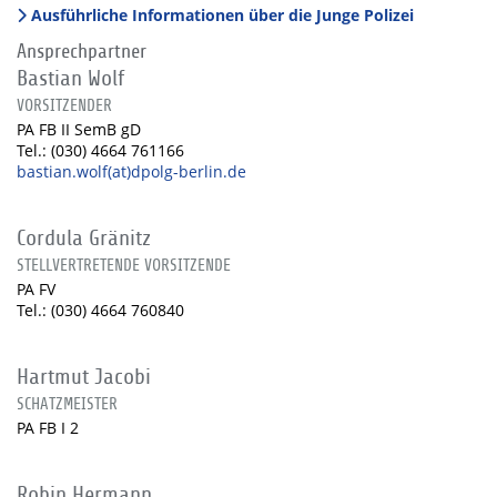
Ausführliche Informationen über die Junge Polizei
Ansprechpartner
Bastian Wolf
VORSITZENDER
PA FB II SemB gD
Tel.: (030) 4664 761166
bastian.wolf(at)dpolg-berlin.de
Cordula Gränitz
STELLVERTRETENDE VORSITZENDE
PA FV
Tel.: (030) 4664 760840
Hartmut Jacobi
SCHATZMEISTER
PA FB I 2
Robin Hermann