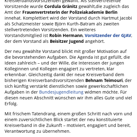
Kreisverbandsvorsitzenden gewählt. Als stellvertretende
Vorsitzende wurde
Cordula Gränitz
gewählt,
die zugleich das
Amt der
Frauenvertreterin der Polizeiakademie Berlin
innehat. Komplettiert wird der Vorstand durch Hartmut Jacobi
als Schatzmeister sowie Björn Kurth-Batram als zweiten
stellvertretenden Vorsitzenden. Ein weiteres
Vorstandsmitglied ist
Robin Hermann
,
Vorsitzender der GJAV
,
der dem Vorstand als
Beisitzer Jugend
angehört.
Der neu gewählte Vorstand blickt mit großer Motivation auf
die bevorstehenden Aufgaben. Die Agenda ist gut gefüllt, die
Ideen zahlreich – und der Wille, die Interessen der jungen
Kolleginnen und Kollegen engagiert zu vertreten, klar
erkennbar. Gleichzeitig dankt der neue Kreisverband dem
bisherigen Kreisverbandsvorsitzenden
Behnam Teimouri
, der
sich künftig verstärkt dienstlichen sowie gewerkschaftlichen
Aufgaben in der
Bundesjugendleitung
widmen möchte. Für
diesen neuen Abschnitt wünschen wir ihm alles Gute und viel
Erfolg.
Mit frischem Tatendrang, einem großen Schritt nach vorn und
einem zuversichtlichen Blick startet der neu konstituierte
Kreisverband in die Zukunft – motiviert, engagiert und bereit,
Verantwortung zu übernehmen.