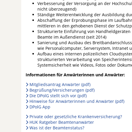
Verbesserung der Versorgung an der Hochschule
nicht überzeugend)
Ständige Weiterentwicklung der Ausbildung du
Abschaffung der Erprobungsphase im Laufbahn
mittleren in den gehobenen Dienst der Schutzp
Strukturierte Einführung von Handheldgeräten 
Beamte im Außendienst (seit 2014)
Sanierung und Ausbau des Breitbandanschlusse
wie Personalcomputer, Serversystem, Intranet un
Aufbau eines internen polizeilichen Cloudsyst
strukturierten Verarbeitung von Speicherinten
Systemsicherheit wie Videos, Fotos oder Dokume
Informationen für Anwärterinnen und Anwärter:
Mitgliedsantrag Anwärter (pdf)
Begrüßung/Versicherungen (pdf)
Die DPolG stellt sich vor (pdf)
Hinweise für Anwärterinnen und Anwärter (pdf)
DPolG App
Private oder gesetzliche Krankenversicherung?
HUK Ratgeber Beamtenanwärter
Was ist der Beamtenstatus?