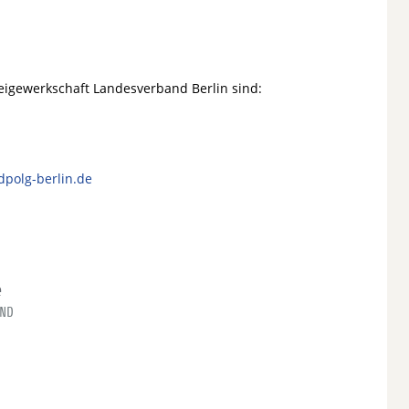
zeigewerkschaft Landesverband Berlin sind:
dpolg-berlin.de
e
END