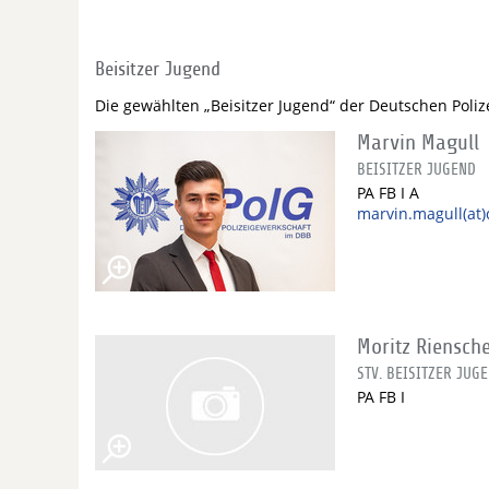
Beisitzer Jugend
Die gewählten „Beisitzer Jugend“ der Deutschen Poli
Marvin Magull
BEISITZER JUGEND
PA FB I A
marvin.magull(at)
Moritz Riensch
STV. BEISITZER JUG
PA FB I