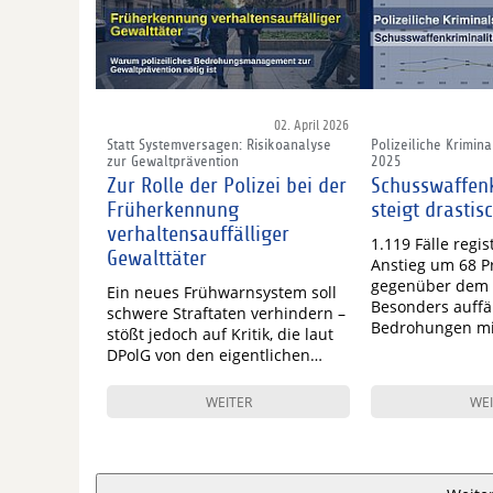
02. April 2026
Statt Systemversagen: Risikoanalyse
Polizeiliche Kriminal
zur Gewaltprävention
2025
Zur Rolle der Polizei bei der
Schusswaffenk
Früherkennung
steigt drastis
verhaltensauffälliger
1.119 Fälle regist
Gewalttäter
Anstieg um 68 P
gegenüber dem 
Ein neues Frühwarnsystem soll
Besonders auffäl
schwere Straftaten verhindern –
Bedrohungen m
stößt jedoch auf Kritik, die laut
DPolG von den eigentlichen…
WEITER
WEI