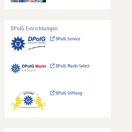
DPolG Einrichtungen
DPolG Service
DPolG Markt Select
DPolG Stiftung