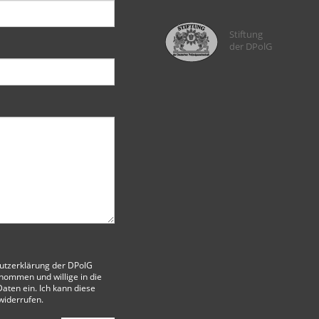
Stiftung
der DPolG
utzerklärung der DPolG
nommen und willige in die
aten ein. Ich kann diese
 widerrufen.