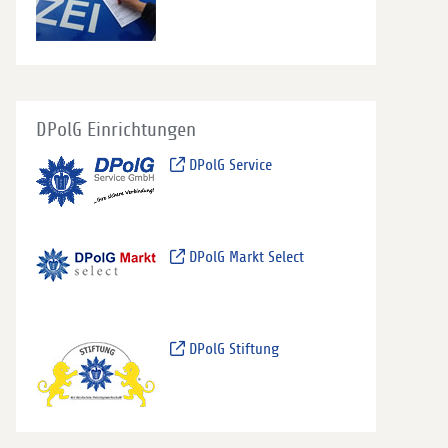
DPolG Einrichtungen
DPolG Service
DPolG Markt Select
DPolG Stiftung