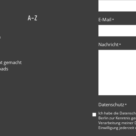
A-Z
E-Mail
*
n
Nachricht
*
ht gemacht
oads
Datenschutz
*
Ich habe die
Datensch
Berlin
zur Kenntnis ge
Verarbeitung meiner D
Einwilligung jederzeit