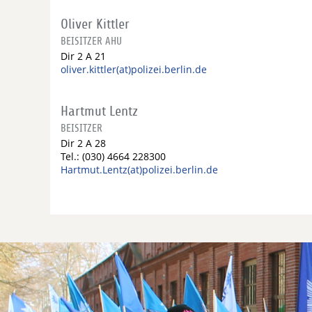
Oliver Kittler
BEISITZER AHU
Dir 2 A 21
oliver.kittler(at)polizei.berlin.de
Hartmut Lentz
BEISITZER
Dir 2 A 28
Tel.: (030) 4664 228300
Hartmut.Lentz(at)polizei.berlin.de