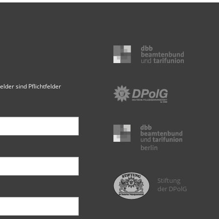
elder sind Pflichtfelder
Stiftung
der DPolG