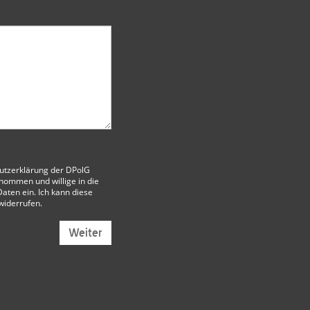
utzerklärung der DPolG
nommen und willige in die
aten ein. Ich kann diese
 widerrufen.
Weiter