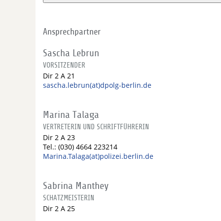
Ansprechpartner
Sascha Lebrun
VORSITZENDER
Dir 2 A 21
sascha.lebrun(at)dpolg-berlin.de
Marina Talaga
VERTRETERIN UND SCHRIFTFÜHRERIN
Dir 2 A 23
Tel.: (030) 4664 223214
Marina.Talaga(at)polizei.berlin.de
Sabrina Manthey
SCHATZMEISTERIN
Dir 2 A 25