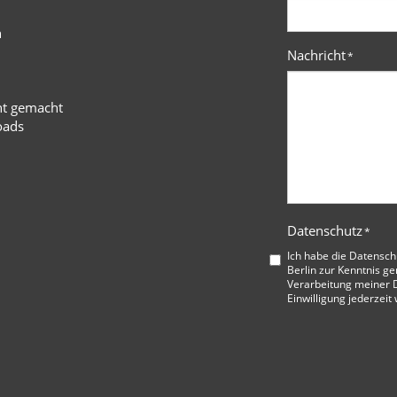
n
Nachricht
*
ht gemacht
oads
Datenschutz
*
Ich habe die
Datensch
Berlin
zur Kenntnis ge
Verarbeitung meiner D
Einwilligung jederzeit