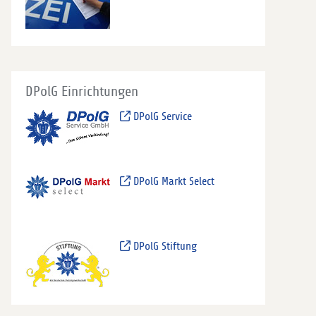
DPolG Einrichtungen
DPolG Service
DPolG Markt Select
DPolG Stiftung