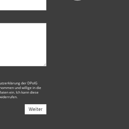
utzerklärung der DPolG
nommen und willige in die
aten ein. Ich kann diese
 widerrufen.
Weiter