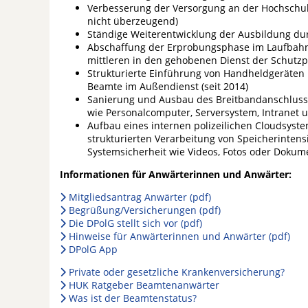
Verbesserung der Versorgung an der Hochschule
nicht überzeugend)
Ständige Weiterentwicklung der Ausbildung du
Abschaffung der Erprobungsphase im Laufbahn
mittleren in den gehobenen Dienst der Schutzp
Strukturierte Einführung von Handheldgeräten 
Beamte im Außendienst (seit 2014)
Sanierung und Ausbau des Breitbandanschlusse
wie Personalcomputer, Serversystem, Intranet un
Aufbau eines internen polizeilichen Cloudsyst
strukturierten Verarbeitung von Speicherinten
Systemsicherheit wie Videos, Fotos oder Dokume
Informationen für Anwärterinnen und Anwärter:
Mitgliedsantrag Anwärter (pdf)
Begrüßung/Versicherungen (pdf)
Die DPolG stellt sich vor (pdf)
Hinweise für Anwärterinnen und Anwärter (pdf)
DPolG App
Private oder gesetzliche Krankenversicherung?
HUK Ratgeber Beamtenanwärter
Was ist der Beamtenstatus?