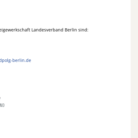
zeigewerkschaft Landesverband Berlin sind:
dpolg-berlin.de
e
END