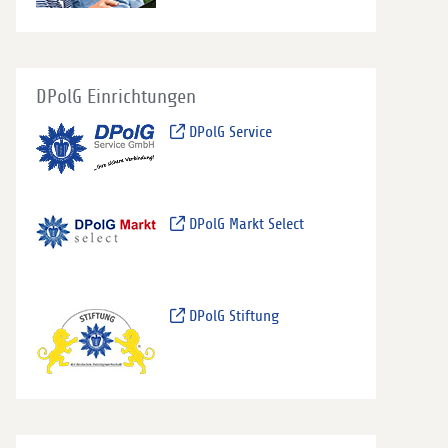
DPolG Einrichtungen
DPolG Service
DPolG Markt Select
DPolG Stiftung