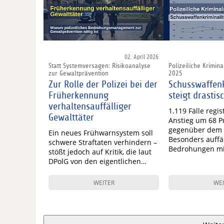
02. April 2026
Statt Systemversagen: Risikoanalyse
Polizeiliche Kriminal
zur Gewaltprävention
2025
Zur Rolle der Polizei bei der
Schusswaffenk
Früherkennung
steigt drastis
verhaltensauffälliger
1.119 Fälle regist
Gewalttäter
Anstieg um 68 P
gegenüber dem 
Ein neues Frühwarnsystem soll
Besonders auffäl
schwere Straftaten verhindern –
Bedrohungen m
stößt jedoch auf Kritik, die laut
DPolG von den eigentlichen…
WEITER
WEI