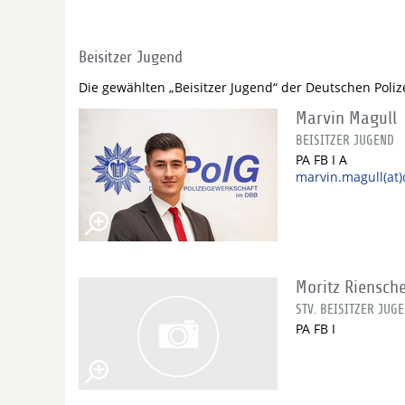
Beisitzer Jugend
Die gewählten „Beisitzer Jugend“ der Deutschen Poli
Marvin Magull
BEISITZER JUGEND
PA FB I A
marvin.magull(at)
Moritz Riensch
STV. BEISITZER JUG
PA FB I