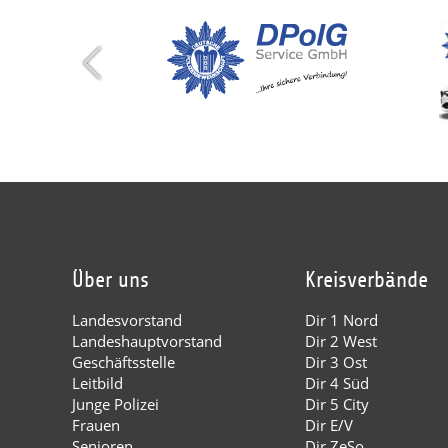
Über uns
Kreisverbände
Landesvorstand
Dir 1 Nord
Landeshauptvorstand
Dir 2 West
Geschäftsstelle
Dir 3 Ost
Leitbild
Dir 4 Süd
Junge Polizei
Dir 5 City
Frauen
Dir E/V
Senioren
Dir ZeSo