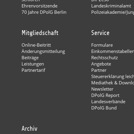
Ehrenvorsitzende
Landeskriminalamt
70 Jahre DPolG Berlin
Polizeiakademie/Jung
Mitgliedschaft
Service
Online-Beitritt
Formulare
Änderungsmitteilung
Einkommenstabelle
Beiträge
Rechtsschutz
Leistungen
Angebote
Partnertarif
Partner
Steuererklärung leic
Mediathek & Downl
Newsletter
DPolG Report
Landesverbände
DPolG Bund
Archiv