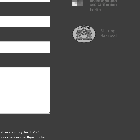
Stiftung
der DPolG
utzerklärung der DPolG
nommen und willige in die