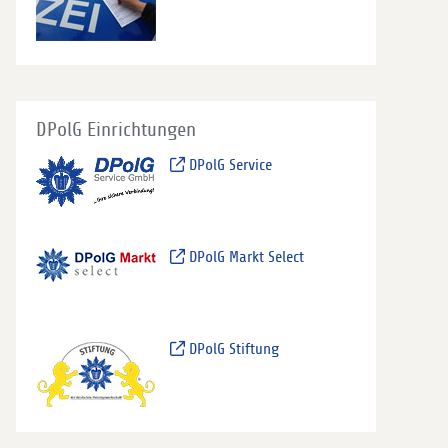
DPolG Einrichtungen
DPolG Service
DPolG Markt Select
DPolG Stiftung