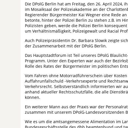
Die DPolG Berlin hat am Freitag, den 26. April 2024, 
im Mosaiksaal der Polizeiakademie an der Charlotten
Regierender Bürgermeister Kai Wegner eine Rede an
betonte, hinter der Polizei Berlin zu stehen z.B. im Hi
Polizisten geben, werde die Polizei Berlin konsequen
um Verhältnismäßigkeit, Polizeigewalt und Racial Profi
Auch Polizeipräsidentin Dr. Barbara Slowik zeigte sich
der Zusammenarbeit mit der DPolG Berlin.
Das Hauptstadtforum ist Teil unseres DPolG Blaulicht
Programm. Unter den Experten war auch der Bezirksbür
Rolle des Rates der Bürgermeister im politischen En
Vom Fahren ohne Motorradführerschein über Kosten fü
Auffahrunfallschuld -Verkehrsexperte und Rechtsanw
Verkehrsrecht. Selbstverständlich informierten wir a
anhand aktueller Rechtsschutzfälle, die alle Dienstkr
können.
Ein weiterer Mann aus der Praxis war der Personalrats
zusammen mit unserem DPolG-Landesvorsitzenden Bodo
Wie es um die amtsangemessene Alimentation im Land 
Bundesgeschäftsstelle des dbb beamtenbund und ta