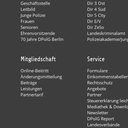
Geschäftsstelle
Dir 3 Ost
Leitbild
Dir 4 Süd
Junge Polizei
Dir 5 City
Frauen
Dir E/V
Senioren
Dir ZeSo
Ehrenvorsitzende
Landeskriminalamt
70 Jahre DPolG Berlin
Polizeiakademie/Jung
Mitgliedschaft
Service
Online-Beitritt
Formulare
Änderungsmitteilung
Einkommenstabelle
Beiträge
Rechtsschutz
Leistungen
Angebote
Partnertarif
Partner
Steuererklärung leic
Mediathek & Downl
Newsletter
DPolG Report
Landesverbände