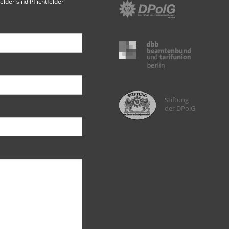
elder sind Pflichtfelder
Stiftung
der DPolG