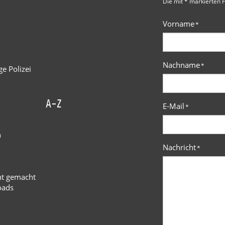
Die mit * markierten F
Vorname
*
Nachname
*
e Polizei
A-Z
E-Mail
*
n
Nachricht
*
ht gemacht
oads