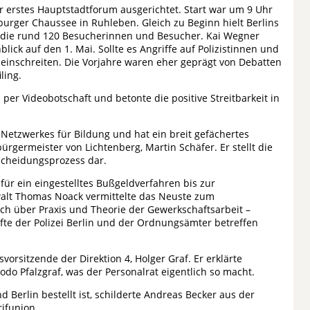
ihr erstes Hauptstadtforum ausgerichtet. Start war um 9 Uhr
burger Chaussee in Ruhleben. Gleich zu Beginn hielt Berlins
 die rund 120 Besucherinnen und Besucher. Kai Wegner
nblick auf den 1. Mai. Sollte es Angriffe auf Polizistinnen und
t einschreiten. Die Vorjahre waren eher geprägt von Debatten
ling.
 per Videobotschaft und betonte die positive Streitbarkeit in
-Netzwerkes für Bildung und hat ein breit gefächertes
germeister von Lichtenberg, Martin Schäfer. Er stellt die
tscheidungsprozess dar.
r ein eingestelltes Bußgeldverfahren bis zur
alt Thomas Noack vermittelte das Neuste zum
uch über Praxis und Theorie der Gewerkschaftsarbeit –
äfte der Polizei Berlin und der Ordnungsämter betreffen
vorsitzende der Direktion 4, Holger Graf. Er erklärte
 Pfalzgraf, was der Personalrat eigentlich so macht.
Berlin bestellt ist, schilderte Andreas Becker aus der
rifunion.