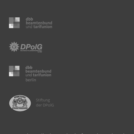
Stiftung
der DPolG