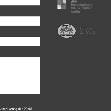
Stiftung
der DPolG
utzerklärung der DPolG