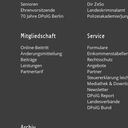
Senioren
Dir ZeSo
Ehrenvorsitzende
Landeskriminalamt
70 Jahre DPolG Berlin
Polizeiakademie/Jung
Mitgliedschaft
Service
Online-Beitritt
Formulare
Änderungsmitteilung
Einkommenstabelle
Beiträge
Rechtsschutz
Leistungen
Angebote
Partnertarif
Partner
Steuererklärung leic
Mediathek & Downl
Newsletter
DPolG Report
Landesverbände
DPolG Bund
Archiv