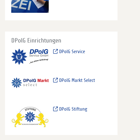
DPolG Einrichtungen
DPolG Service
DPolG Markt Select
DPolG Stiftung