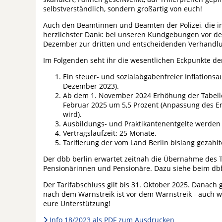
selbstverständlich, sondern großartig von euch!
Auch den Beamtinnen und Beamten der Polizei, die in
herzlichster Dank: bei unseren Kundgebungen vor d
Dezember zur dritten und entscheidenden Verhandlu
Im Folgenden seht ihr die wesentlichen Eckpunkte der
Ein steuer- und sozialabgabenfreier Inflations
Dezember 2023).
Ab dem 1. November 2024 Erhöhung der Tabelle
Februar 2025 um 5,5 Prozent (Anpassung des Er
wird).
Ausbildungs- und Praktikantenentgelte werden
Vertragslaufzeit: 25 Monate.
Tarifierung der vom Land Berlin bislang gezahl
Der dbb berlin erwartet zeitnah die Übernahme des 
Pensionärinnen und Pensionäre. Dazu siehe beim db
Der Tarifabschluss gilt bis 31. Oktober 2025. Danach 
nach dem Warnstreik ist vor dem Warnstreik - auch w
eure Unterstützung!
Info 18/2023 als PDF zum Ausdrucken