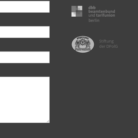
Stiftung
der DPolG