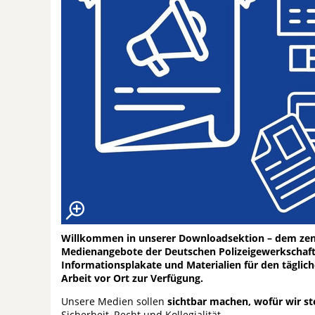
Willkommen in unserer Downloadsektion – dem zentra
Medienangebote der Deutschen Polizeigewerkschaft B
Informationsplakate und Materialien für den täglich
Arbeit vor Ort zur Verfügung.
Unsere Medien sollen
sichtbar machen, wofür wir s
Sicherheit, Recht und Kollegialität.