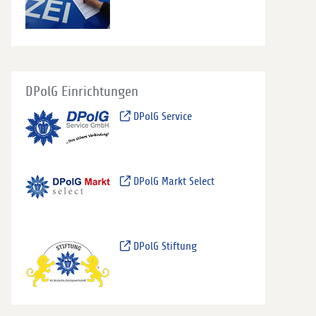
DPolG Einrichtungen
DPolG Service
DPolG Markt Select
DPolG Stiftung