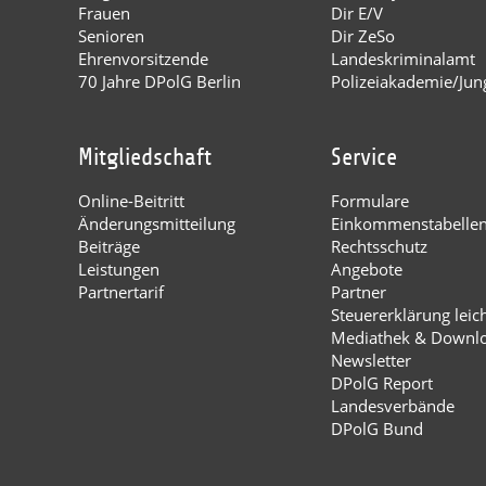
Frauen
Dir E/V
Senioren
Dir ZeSo
Ehrenvorsitzende
Landeskriminalamt
70 Jahre DPolG Berlin
Polizeiakademie/Jung
Mitgliedschaft
Service
Online-Beitritt
Formulare
Änderungsmitteilung
Einkommenstabelle
Beiträge
Rechtsschutz
Leistungen
Angebote
Partnertarif
Partner
Steuererklärung leic
Mediathek & Downl
Newsletter
DPolG Report
Landesverbände
DPolG Bund