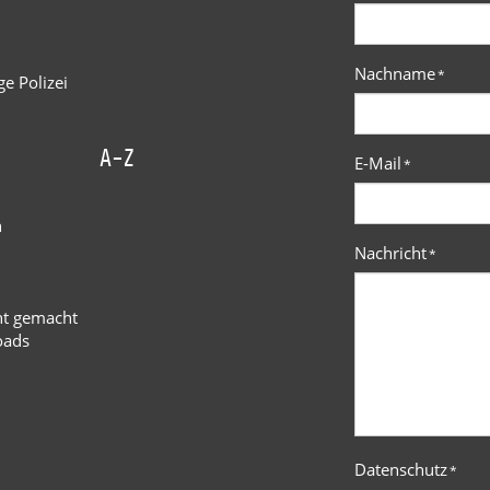
Nachname
*
e Polizei
A-Z
E-Mail
*
n
Nachricht
*
ht gemacht
oads
Datenschutz
*