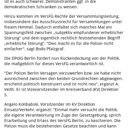
ist es auch schwerer, Demonstranten ggf. in die
demokratischen Schranken zu weisen.
Hinzu kommen im VersFG Rechte der Versammlungsleitung,
insbesondere das Ausschlussrecht für Versammlungen unter
freiem Himmel. Dadurch entfaltet sich manches Mal ein
Spannungsfeld zwischen „subjektiv empfundener erheblicher
Störung“ und dem eigentlich rechtlich feststehenden Begriff
„erhebliche Störung“. "Dies macht es für die Polizei nicht
einfacher", sagt Bodo Pfalzgraf.
Die DPolG Berlin fordert nun Rückendeckung von der Politik,
die maßgeblich für dieses VersFG verantwortlich ist.
"Der Polizei Berlin Versagen vorzuwerfen bzw. sie habe nicht
ausreichend zwischen den beiden Grundrechten abgewogen,
erscheint politisch konstruiert und ist nicht neu", ergänzt A.
Veith. Er ist Vizevorsitzender im Kreisverband (KV) Direktion
5.
Angelo Kolibabski, Vorsitzender im KV Direktion
Einsatz/Verkehr, ergänzt: "Einmal mehr versucht die Politik,
die eigene Verantwortung im Zuge der Gesetzgebung, sprich
Erarbeitung und Erlass des VersFG Berlin, zu kaschieren. Die
Polizei muss die bestehenden Gesetze beachten und kann