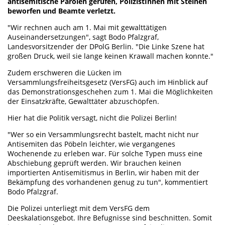
antisemitische Parolen gerufen, PolizistInnen mit Steinen
beworfen und Beamte verletzt.
"Wir rechnen auch am 1. Mai mit gewalttätigen
Auseinandersetzungen", sagt Bodo Pfalzgraf,
Landesvorsitzender der DPolG Berlin. "Die Linke Szene hat
großen Druck, weil sie lange keinen Krawall machen konnte."
Zudem erschweren die Lücken im
Versammlungsfreiheitsgesetz (VersFG) auch im Hinblick auf
das Demonstrationsgeschehen zum 1. Mai die Möglichkeiten
der Einsatzkräfte, Gewalttäter abzuschöpfen.
Hier hat die Politik versagt, nicht die Polizei Berlin!
"Wer so ein Versammlungsrecht bastelt, macht nicht nur
Antisemiten das Pöbeln leichter, wie vergangenes
Wochenende zu erleben war. Für solche Typen muss eine
Abschiebung geprüft werden. Wir brauchen keinen
importierten Antisemitismus in Berlin, wir haben mit der
Bekämpfung des vorhandenen genug zu tun", kommentiert
Bodo Pfalzgraf.
Die Polizei unterliegt mit dem VersFG dem
Deeskalationsgebot. Ihre Befugnisse sind beschnitten. Somit