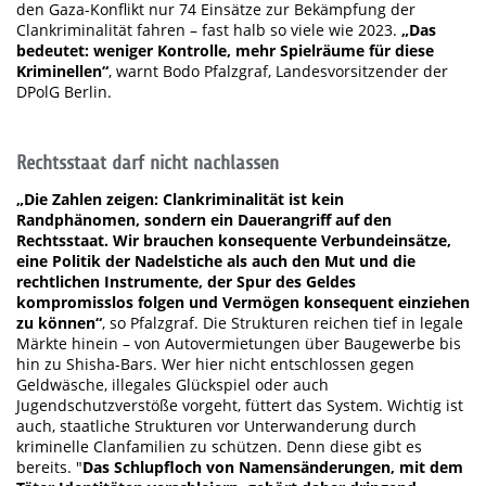
den Gaza-Konflikt nur 74 Einsätze zur Bekämpfung der
Clankriminalität fahren – fast halb so viele wie 2023.
„Das
bedeutet: weniger Kontrolle, mehr Spielräume für diese
Kriminellen“
, warnt Bodo Pfalzgraf, Landesvorsitzender der
DPolG Berlin.
Rechtsstaat darf nicht nachlassen
„Die Zahlen zeigen: Clankriminalität ist kein
Randphänomen, sondern ein Dauerangriff auf den
Rechtsstaat. Wir brauchen konsequente Verbundeinsätze,
eine Politik der Nadelstiche als auch den Mut und die
rechtlichen Instrumente, der Spur des Geldes
kompromisslos folgen und Vermögen konsequent einziehen
zu können“
, so Pfalzgraf. Die Strukturen reichen tief in legale
Märkte hinein – von Autovermietungen über Baugewerbe bis
hin zu Shisha-Bars. Wer hier nicht entschlossen gegen
Geldwäsche, illegales Glückspiel oder auch
Jugendschutzverstöße vorgeht, füttert das System. Wichtig ist
auch, staatliche Strukturen vor Unterwanderung durch
kriminelle Clanfamilien zu schützen. Denn diese gibt es
bereits. "
Das Schlupfloch von Namensänderungen, mit dem