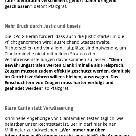
Täter Identitäten verschleiern, gehört daher dringend
geschlossen“
, betont Pfalzgraf.
Mehr Druck durch Justiz und Gesetz
Die DPolG Berlin fordert, dass auch die Justiz stärker in die
Pflicht genommen wird: ausreichend Staatsanwälte,
Richterstellen und vor allem Haftplätze sind notwendig, um
Clankriminelle nicht mit milden Strafen oder
Verfahrenseinstellungen davonkommen zu lassen.
"Denn
Bewährungsstrafen werten Clankriminelle als Freispruch.
Zeugen müssen zudem effektiv geschützt werden, damit sie
im Gerichtsverfahren willens bleiben, auszusagen. Das
Einschüchtern von Zeugen muss härter verfolgt und
geahndet werden"
so Pfalzgraf.
Klare Kante statt Verwässerung
Kriminelle Angehörige von Clanfamilien testen täglich, wie
belastbar unser Rechtsstaat ist. Berlin darf hier keinen
Millimeter zurückweichen.
„Wer immer nur über
Integrationsmaßnahmen spricht, verschließt die Augen vor