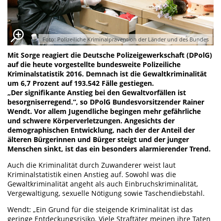
Foto: Polizeiliche Kriminalprävention der Länder und des Bundes
Mit Sorge reagiert die Deutsche Polizeigewerkschaft (DPolG)
auf die heute vorgestellte bundesweite Polizeiliche
Kriminalstatistik 2016. Demnach ist die Gewaltkriminalität
um 6,7 Prozent auf 193.542 Fälle gestiegen.
„Der signifikante Anstieg bei den Gewaltvorfällen ist
besorgniserregend.“, so DPolG Bundesvorsitzender Rainer
Wendt. Vor allem Jugendliche begingen mehr gefährliche
und schwere Körperverletzungen. Angesichts der
demographischen Entwicklung, nach der der Anteil der
älteren Bürgerinnen und Bürger steigt und der junger
Menschen sinkt, ist das ein besonders alarmierender Trend.
Auch die Kriminalität durch Zuwanderer weist laut
Kriminalstatistik einen Anstieg auf. Sowohl was die
Gewaltkriminalität angeht als auch Einbruchskriminalität,
Vergewaltigung, sexuelle Nötigung sowie Taschendiebstahl.
Wendt: „Ein Grund für die steigende Kriminalität ist das
geringe Entdeckungsrisiko. Viele Straftäter meinen ihre Taten