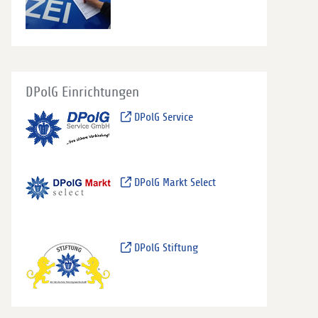
DPolG Einrichtungen
DPolG Service
DPolG Markt Select
DPolG Stiftung