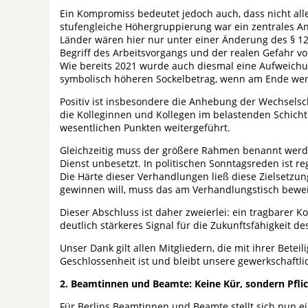
Ein Kompromiss bedeutet jedoch auch, dass nicht al
stufengleiche Höhergruppierung war ein zentrales An
Länder wären hier nur unter einer Änderung des § 12
Begriff des Arbeitsvorgangs und der realen Gefahr v
Wie bereits 2021 wurde auch diesmal eine Aufweichung
symbolisch höheren Sockelbetrag, wenn am Ende wen
Positiv ist insbesondere die Anhebung der Wechselsc
die Kolleginnen und Kollegen im belastenden Schich
wesentlichen Punkten weitergeführt.
Gleichzeitig muss der größere Rahmen benannt werde
Dienst unbesetzt. In politischen Sonntagsreden ist re
Die Härte dieser Verhandlungen ließ diese Zielsetzu
gewinnen will, muss das am Verhandlungstisch beweis
Dieser Abschluss ist daher zweierlei: ein tragbarer 
deutlich stärkeres Signal für die Zukunftsfähigkeit de
Unser Dank gilt allen Mitgliedern, die mit ihrer Bet
Geschlossenheit ist und bleibt unsere gewerkschaftli
2. Beamtinnen und Beamte: Keine Kür, sondern Pflich
Für Berlins Beamtinnen und Beamte stellt sich nun ein