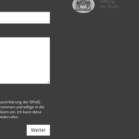
Stiftung
der DPolG
utzerklärung der DPolG
nommen und willige in die
aten ein. Ich kann diese
 widerrufen.
Weiter