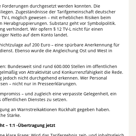
le Forderungen durchgesetzt werden konnten. Die
liegen. Zugeständnisse der Tarifgemeinschaft deutscher
 TV-L möglich gewesen – mit erheblichen Risiken beim
on Herabgruppierungen. Substanz geht vor Symbolpolitik.
 verhindert. Wir opfern § 12 TV-L nicht für einen
iger Netto auf dem Konto landet.
hichtzulage auf 200 Euro – eine spürbare Anerkennung für
tdienst. Ebenso wurde die Angleichung Ost und West in
n: Bundesweit sind rund 600.000 Stellen im öffentlichen
gelmäßig von Attraktivität und Konkurrenzfähigkeit die Rede.
ng jedoch nicht durchgehend erkennen. Wer Personal
en – nicht nur in Presseerklärungen.
Kompromiss – und zugleich eine verpasste Gelegenheit, ein
s öffentlichen Dienstes zu setzen.
eiligung an Warnstreikaktionen Rückhalt gegeben haben.
che Stärke.
t – 1:1 -Übertragung jetzt
e klare Frage: Wird das Tarifergebnis zeit- und inhaltsgleich