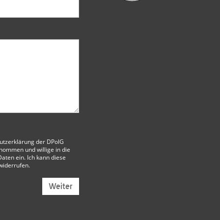
utzerklärung der DPolG
nommen und willige in die
aten ein. Ich kann diese
 widerrufen.
Weiter