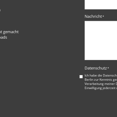
n
Nachricht
*
ht gemacht
oads
Datenschutz
*
Ich habe die
Datensch
Berlin
zur Kenntnis ge
Verarbeitung meiner D
Einwilligung jederzeit