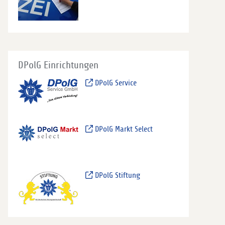
DPolG Einrichtungen
DPolG Service
DPolG Markt Select
DPolG Stiftung