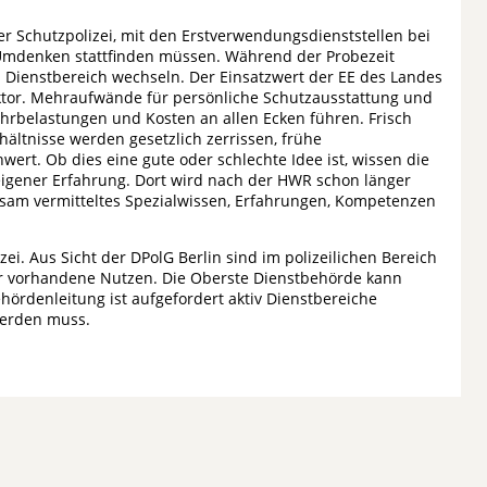
 der Schutzpolizei, mit den Erstverwendungsdienststellen bei
 Umdenken stattfinden müssen. Während der Probezeit
 Dienstbereich wechseln. Der Einsatzwert der EE des Landes
sfaktor. Mehraufwände für persönliche Schutzausstattung und
rbelastungen und Kosten an allen Ecken führen. Frisch
ältnisse werden gesetzlich zerrissen, frühe
ert. Ob dies eine gute oder schlechte Idee ist, wissen die
 eigener Erfahrung. Dort wird nach der HWR schon länger
hsam vermitteltes Spezialwissen, Erfahrungen, Kompetenzen
ei. Aus Sicht der DPolG Berlin sind im polizeilichen Bereich
er vorhandene Nutzen. Die Oberste Dienstbehörde kann
ördenleitung ist aufgefordert aktiv Dienstbereiche
werden muss.