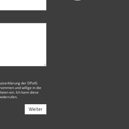
utzerklärung der DPolG
nommen und willige in die
aten ein. Ich kann diese
 widerrufen.
Weiter