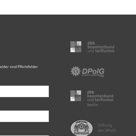
elder sind Pflichtfelder
Stiftung
der DPolG