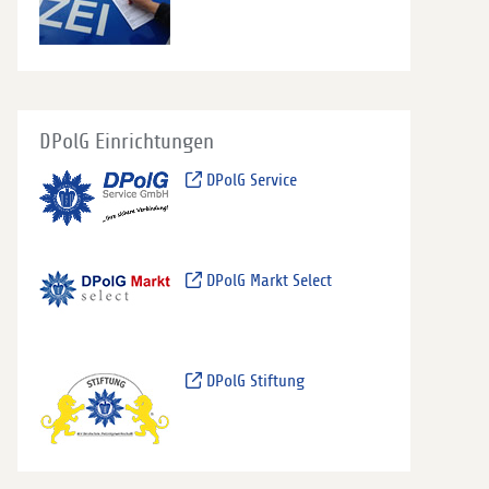
DPolG Einrichtungen
DPolG Service
DPolG Markt Select
DPolG Stiftung