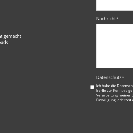
n
Nachricht
*
ht gemacht
oads
Datenschutz
*
Ich habe die
Datensch
Berlin
zur Kenntnis ge
Verarbeitung meiner D
Einwilligung jederzeit