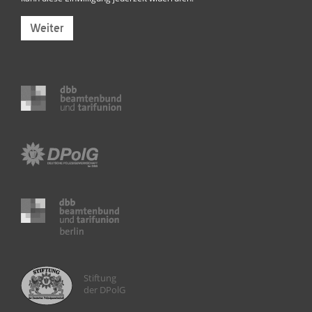
Weiter
Stiftung
der DPolG