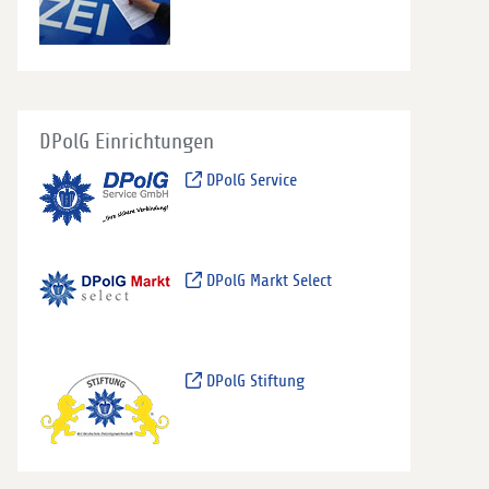
DPolG Einrichtungen
DPolG Service
DPolG Markt Select
DPolG Stiftung