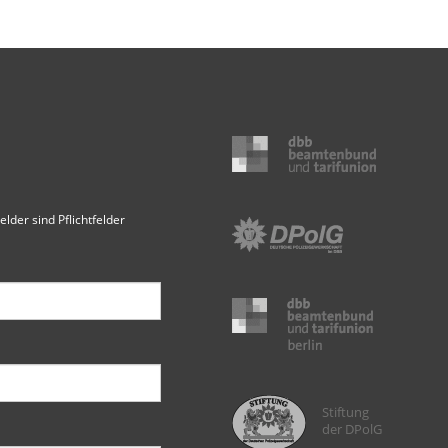
elder sind Pflichtfelder
Stiftung
der DPolG