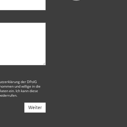
utzerklärung der DPolG
nommen und willige in die
aten ein. Ich kann diese
 widerrufen.
Weiter