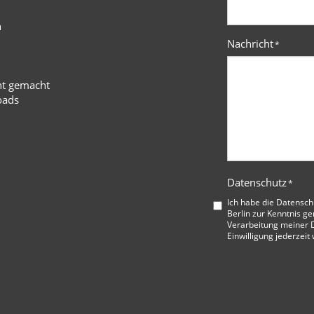
n
Nachricht
*
ht gemacht
oads
Datenschutz
*
Ich habe die
Datensch
Berlin
zur Kenntnis ge
Verarbeitung meiner D
Einwilligung jederzeit