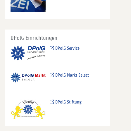
DPolG Einrichtungen
DPolG Service
DPolG Markt Select
DPolG Stiftung