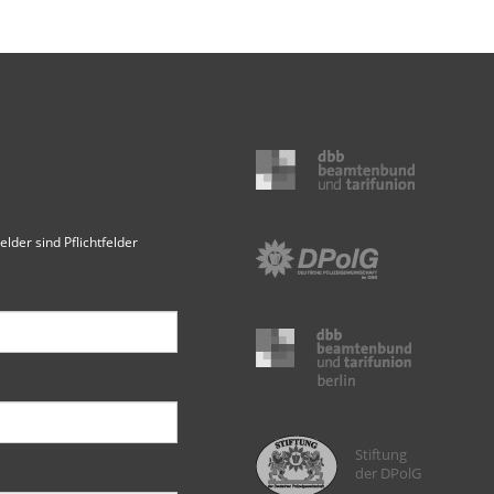
elder sind Pflichtfelder
Stiftung
der DPolG