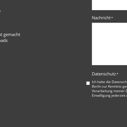
n
Nachricht
*
ht gemacht
oads
Datenschutz
*
Ich habe die
Datensch
Berlin
zur Kenntnis ge
Verarbeitung meiner D
Einwilligung jederzeit