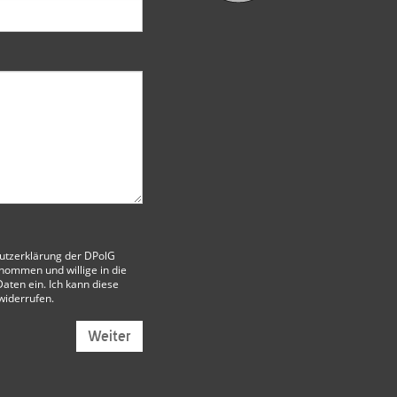
utzerklärung der DPolG
nommen und willige in die
aten ein. Ich kann diese
 widerrufen.
Weiter