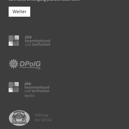
Weiter
Stiftung
der DPolG