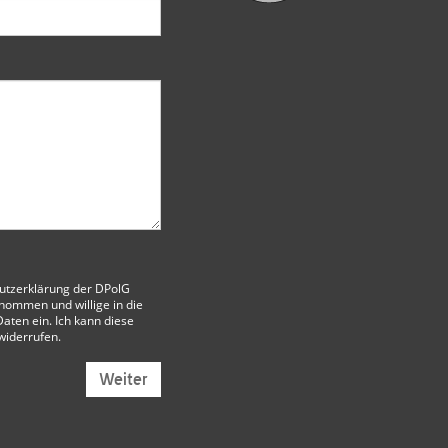
utzerklärung der DPolG
nommen und willige in die
aten ein. Ich kann diese
 widerrufen.
Weiter