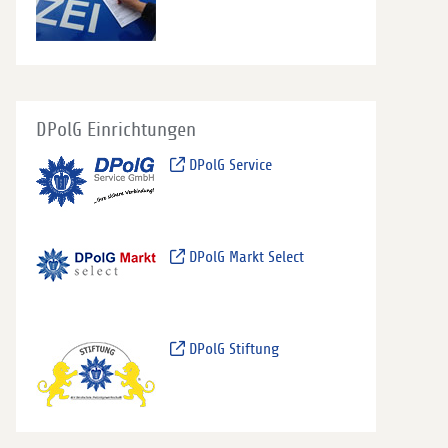
DPolG Einrichtungen
DPolG Service
DPolG Markt Select
DPolG Stiftung