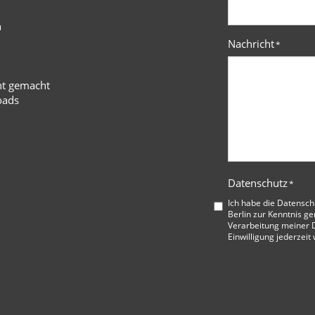
n
Nachricht
*
ht gemacht
oads
Datenschutz
*
Ich habe die
Datensch
Berlin
zur Kenntnis ge
Verarbeitung meiner D
Einwilligung jederzeit