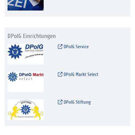
DPolG Einrichtungen
DPolG Service
DPolG Markt Select
DPolG Stiftung