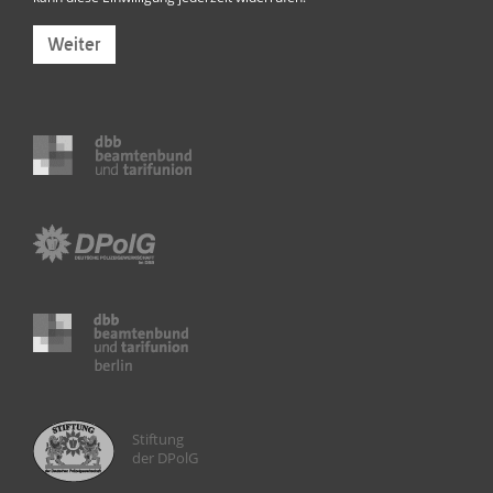
Weiter
Stiftung
der DPolG