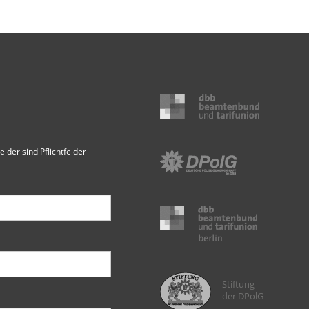
elder sind Pflichtfelder
Stiftung
der DPolG