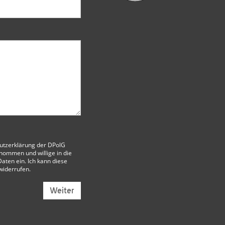
utzerklärung der DPolG
nommen und willige in die
aten ein. Ich kann diese
 widerrufen.
Weiter