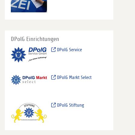
DPolG Einrichtungen
DPolG Service
DPolG Markt Select
DPolG Stiftung