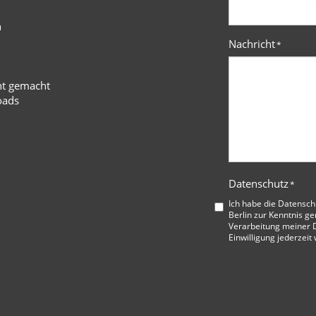
n
Nachricht
*
ht gemacht
oads
Datenschutz
*
Ich habe die
Datensch
Berlin
zur Kenntnis ge
Verarbeitung meiner D
Einwilligung jederzeit