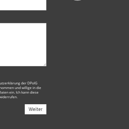
utzerklärung der DPolG
nommen und willige in die
aten ein. Ich kann diese
 widerrufen.
Weiter