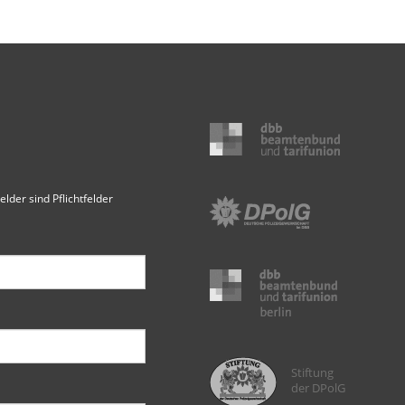
elder sind Pflichtfelder
Stiftung
der DPolG