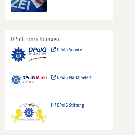
DPolG Einrichtungen
DPolG Service
DPolG Markt Select
DPolG Stiftung