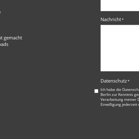
n
Nachricht
*
ht gemacht
oads
Datenschutz
*
Ich habe die
Datensch
Berlin
zur Kenntnis ge
Verarbeitung meiner D
Einwilligung jederzeit