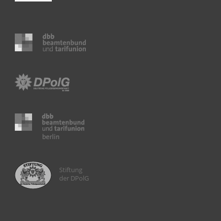
Stiftung
der DPolG