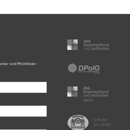
elder sind Pflichtfelder
Stiftung
der DPolG