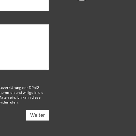
utzerklärung der DPolG
nommen und willige in die
aten ein. Ich kann diese
 widerrufen.
Weiter