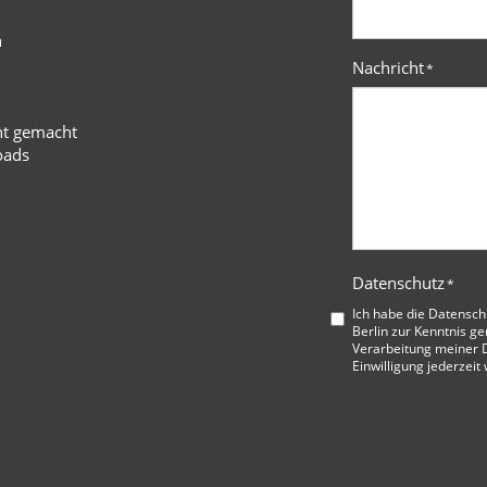
n
Nachricht
*
ht gemacht
oads
Datenschutz
*
Ich habe die
Datensch
Berlin
zur Kenntnis ge
Verarbeitung meiner D
Einwilligung jederzeit