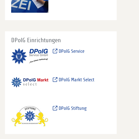
DPolG Einrichtungen
DPolG Service
DPolG Markt Select
DPolG Stiftung