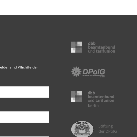
elder sind Pflichtfelder
Stiftung
der DPolG