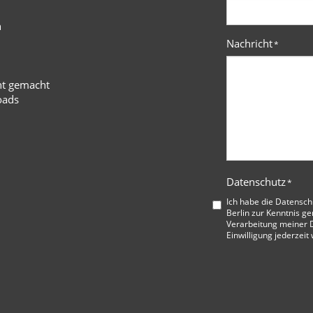
n
Nachricht
*
ht gemacht
oads
Datenschutz
*
Ich habe die
Datensch
Berlin
zur Kenntnis ge
Verarbeitung meiner D
Einwilligung jederzeit