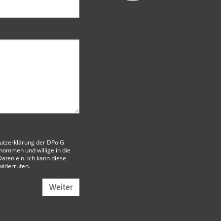
utzerklärung der DPolG
nommen und willige in die
aten ein. Ich kann diese
 widerrufen.
Weiter