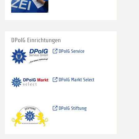
DPolG Einrichtungen
DPolG Service
DPolG Markt Select
DPolG Stiftung