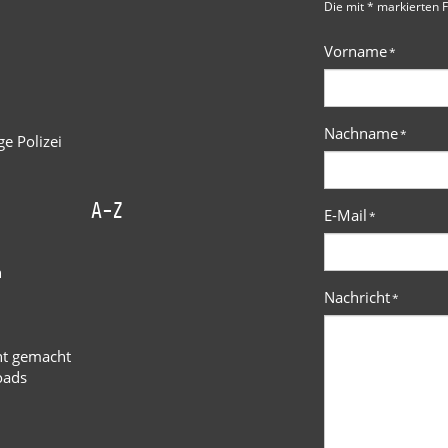
Die mit * markierten F
Vorname
*
Nachname
*
e Polizei
A-Z
E-Mail
*
n
Nachricht
*
ht gemacht
oads