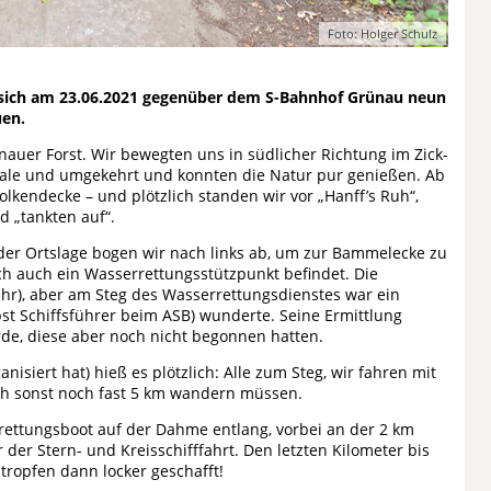
Foto: Holger Schulz
 sich am 23.06.2021 gegenüber dem S-Bahnhof Grünau neun
uen.
uer Forst. Wir bewegten uns in südlicher Richtung im Zick-
male und umgekehrt und konnten die Natur pur genießen. Ab
lkendecke – und plötzlich standen wir vor „Hanff’s Ruh“,
d „tankten auf“.
 der Ortslage bogen wir nach links ab, um zur Bammelecke zu
ch auch ein Wasserrettungsstützpunkt befindet. Die
Uhr), aber am Steg des Wasserrettungsdienstes war ein
t Schiffsführer beim ASB) wunderte. Seine Ermittlung
de, diese aber noch nicht begonnen hatten.
isiert hat) hieß es plötzlich: Alle zum Steg, wir fahren mit
ch sonst noch fast 5 km wandern müssen.
ettungsboot auf der Dahme entlang, vorbei an der 2 km
der Stern- und Kreisschifffahrt. Den letzten Kilometer bis
ropfen dann locker geschafft!