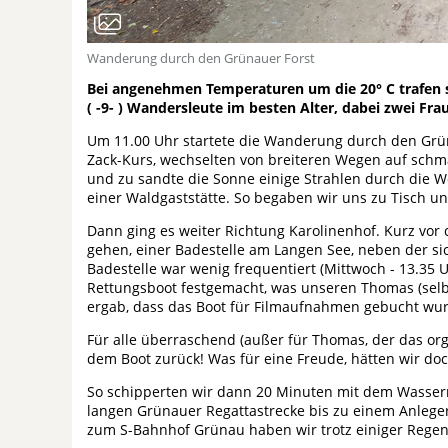
Wanderung durch den Grünauer Forst
Bei angenehmen Temperaturen um die 20° C trafen
( -9- ) Wandersleute im besten Alter, dabei zwei Fra
Um 11.00 Uhr startete die Wanderung durch den Grüna
Zack-Kurs, wechselten von breiteren Wegen auf sch
und zu sandte die Sonne einige Strahlen durch die Wo
einer Waldgaststätte. So begaben wir uns zu Tisch un
Dann ging es weiter Richtung Karolinenhof. Kurz vor
gehen, einer Badestelle am Langen See, neben der si
Badestelle war wenig frequentiert (Mittwoch - 13.35 
Rettungsboot festgemacht, was unseren Thomas (selbs
ergab, dass das Boot für Filmaufnahmen gebucht wur
Für alle überraschend (außer für Thomas, der das organ
dem Boot zurück! Was für eine Freude, hätten wir do
So schipperten wir dann 20 Minuten mit dem Wasserr
langen Grünauer Regattastrecke bis zu einem Anleger 
zum S-Bahnhof Grünau haben wir trotz einiger Regent