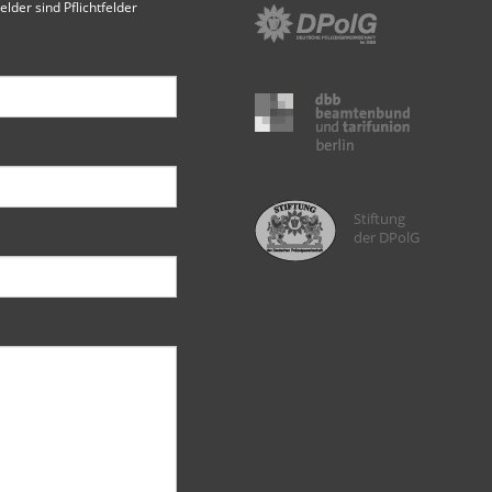
elder sind Pflichtfelder
Stiftung
der DPolG