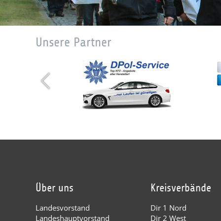
Unsere Partner
Über uns
Kreisverbände
Landesvorstand
Dir 1 Nord
Landeshauptvorstand
Dir 2 West