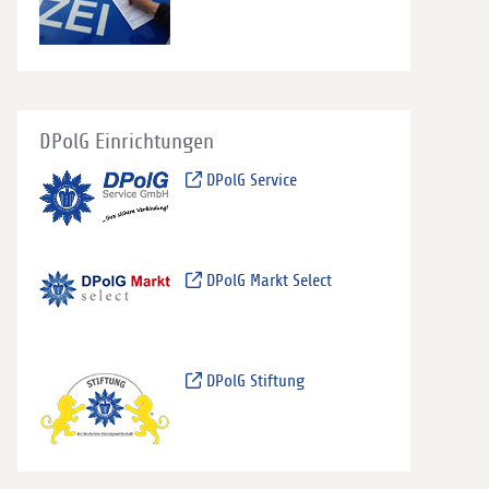
DPolG Einrichtungen
DPolG Service
DPolG Markt Select
DPolG Stiftung