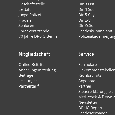
Geschäftsstelle
Dir 3 Ost
Leitbild
Dir 4 Süd
Junge Polizei
Dir 5 City
Frauen
Dir E/V
Senioren
Dir ZeSo
Ehrenvorsitzende
Landeskriminalamt
70 Jahre DPolG Berlin
Polizeiakademie/Jung
Mitgliedschaft
Service
Online-Beitritt
Formulare
Änderungsmitteilung
Einkommenstabelle
Beiträge
Rechtsschutz
Leistungen
Angebote
Partnertarif
Partner
Steuererklärung leic
Mediathek & Downl
Newsletter
DPolG Report
Landesverbände