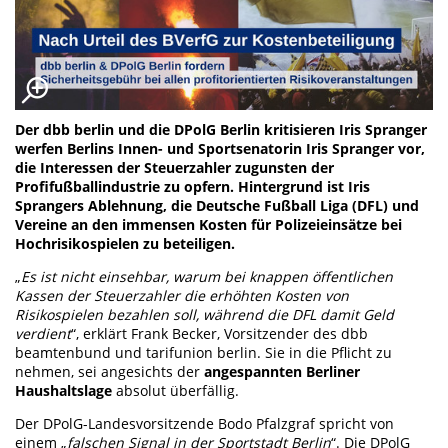
Der dbb berlin und die DPolG Berlin kritisieren Iris Spranger
werfen Berlins Innen- und Sportsenatorin Iris Spranger vor,
die Interessen der Steuerzahler zugunsten der
Profifußballindustrie zu opfern. Hintergrund ist Iris
Sprangers Ablehnung, die Deutsche Fußball Liga (DFL) und
Vereine an den immensen Kosten für Polizeieinsätze bei
Hochrisikospielen zu beteiligen.
„
Es ist nicht einsehbar, warum bei knappen öffentlichen
Kassen der Steuerzahler die erhöhten Kosten von
Risikospielen bezahlen soll, während die DFL damit Geld
verdient
“, erklärt Frank Becker, Vorsitzender des dbb
beamtenbund und tarifunion berlin. Sie in die Pflicht zu
nehmen, sei angesichts der
angespannten Berliner
Haushaltslage
absolut überfällig.
Der DPolG-Landesvorsitzende Bodo Pfalzgraf spricht von
einem „
falschen Signal in der Sportstadt Berlin
“. Die DPolG