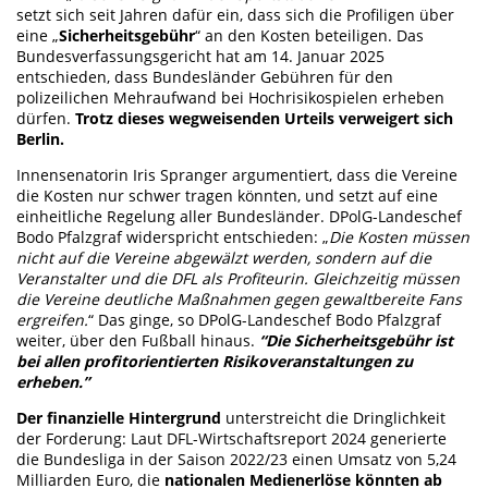
setzt sich seit Jahren dafür ein, dass sich die Profiligen über
eine „
Sicherheitsgebühr
“ an den Kosten beteiligen. Das
Bundesverfassungsgericht hat am 14. Januar 2025
entschieden, dass Bundesländer Gebühren für den
polizeilichen Mehraufwand bei Hochrisikospielen erheben
dürfen.
Trotz dieses wegweisenden Urteils verweigert sich
Berlin.
Innensenatorin Iris Spranger argumentiert, dass die Vereine
die Kosten nur schwer tragen könnten, und setzt auf eine
einheitliche Regelung aller Bundesländer. DPolG-Landeschef
Bodo Pfalzgraf widerspricht entschieden: „
Die Kosten müssen
nicht auf die Vereine abgewälzt werden, sondern auf die
Veranstalter und die DFL als Profiteurin. Gleichzeitig müssen
die Vereine deutliche Maßnahmen gegen gewaltbereite Fans
ergreifen.
“ Das ginge, so DPolG-Landeschef Bodo Pfalzgraf
weiter, über den Fußball hinaus.
“Die Sicherheitsgebühr ist
bei allen profitorientierten Risikoveranstaltungen zu
erheben.”
Der finanzielle Hintergrund
unterstreicht die Dringlichkeit
der Forderung: Laut DFL-Wirtschaftsreport 2024 generierte
die Bundesliga in der Saison 2022/23 einen Umsatz von 5,24
Milliarden Euro, die
nationalen Medienerlöse könnten ab