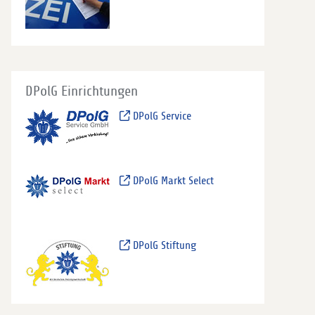
DPolG Einrichtungen
DPolG Service
DPolG Markt Select
DPolG Stiftung