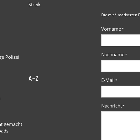
Streik
Die mit * markierten F
Vorname
*
Nachname
*
e Polizei
A-Z
E-Mail
*
n
Nachricht
*
ht gemacht
oads