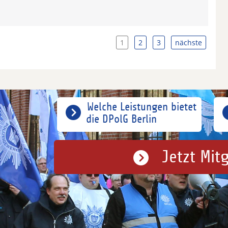
1
2
3
nächste
Welche Leistungen bietet
die DPolG Berlin
Jetzt Mit