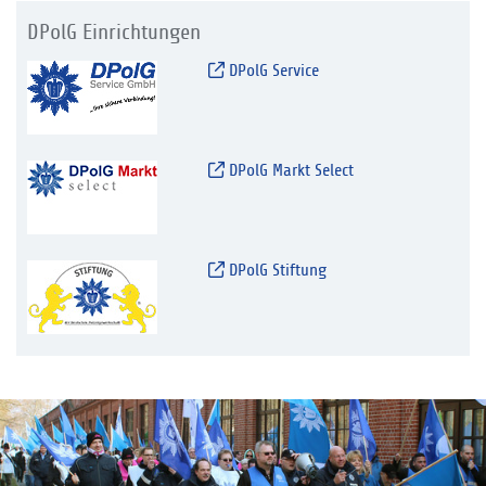
DPolG Einrichtungen
DPolG Service
DPolG Markt Select
DPolG Stiftung