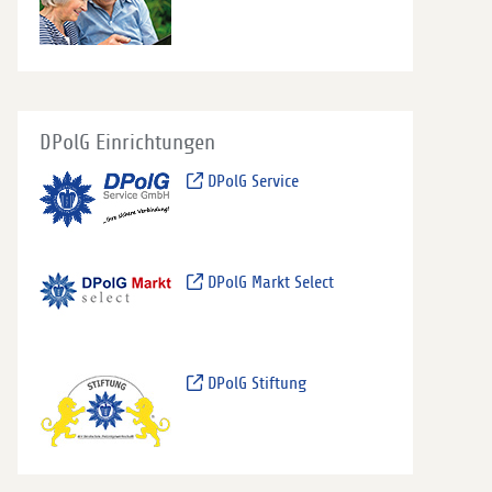
DPolG Einrichtungen
DPolG Service
DPolG Markt Select
DPolG Stiftung