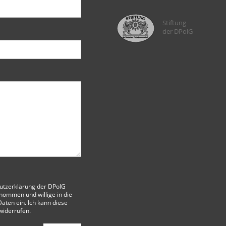
Stiftung
der DPolG
utzerklärung der DPolG
nommen und willige in die
aten ein. Ich kann diese
 widerrufen.