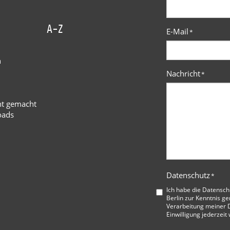
A-Z
E-Mail
*
n
Nachricht
*
ht gemacht
oads
Datenschutz
*
Ich habe die
Datensch
Berlin
zur Kenntnis ge
Verarbeitung meiner D
Einwilligung jederzeit