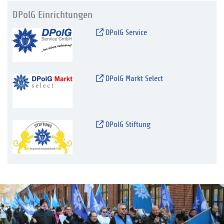
DPolG Einrichtungen
DPolG Service
DPolG Markt Select
DPolG Stiftung