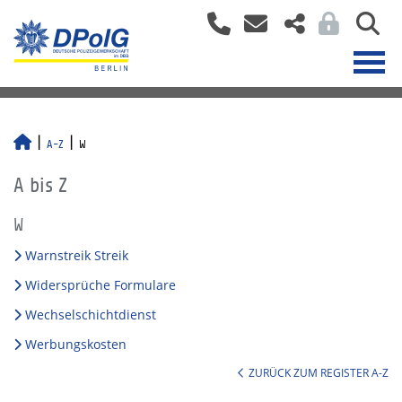
A-Z
W
A bis Z
W
Warnstreik Streik
Widersprüche Formulare
Wechselschichtdienst
Werbungskosten
ZURÜCK ZUM REGISTER A-Z