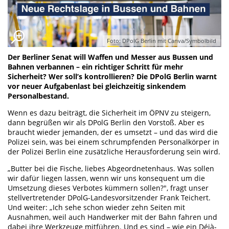
Foto: DPolG Berlin mit Canva/Symbolbild
Der Berliner Senat will Waffen und Messer aus Bussen und
Bahnen verbannen – ein richtiger Schritt für mehr
Sicherheit? Wer soll’s kontrollieren? Die DPolG Berlin warnt
vor neuer Aufgabenlast bei gleichzeitig sinkendem
Personalbestand.
Wenn es dazu beiträgt, die Sicherheit im ÖPNV zu steigern,
dann begrüßen wir als DPolG Berlin den Vorstoß. Aber es
braucht wieder jemanden, der es umsetzt – und das wird die
Polizei sein, was bei einem schrumpfenden Personalkörper in
der Polizei Berlin eine zusätzliche Herausforderung sein wird.
„Butter bei die Fische, liebes Abgeordnetenhaus. Was sollen
wir dafür liegen lassen, wenn wir uns konsequent um die
Umsetzung dieses Verbotes kümmern sollen?", fragt unser
stellvertretender DPolG-Landesvorsitzender Frank Teichert.
Und weiter: „Ich sehe schon wieder zehn Seiten mit
Ausnahmen, weil auch Handwerker mit der Bahn fahren und
dabei ihre Werkzeuge mitführen. Und es sind – wie ein Déjà-