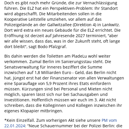
Doch es gibt noch mehr Gründe, die zur Vernachlässigung
führen. Die ELZ hat ein Perspektiven-Problem: Ihr Standort
wird abgeschafft. Die Mitarbeitenden sollen in die
Kooperative Leitstelle umziehen, vor allem auf das
Polizeigelände an der Gallwitzallee (Direktion 4) in Lankwitz.
Dort wird extra ein neues Gebäude für die ELZ errichtet. Die
Eröffnung ist derzeit auf Jahresende 2027 terminiert, "aber
wir alle wissen, dass das, was in der Zukunft steht, oft lange
dort bleibt", sagt Bodo Pfalzgraf.
Bis dahin werden die Toiletten am PladeLu wohl weiter
verkommen. Zumal Berlin im Sanierungsstau steht. Die
Senatsverwaltung für Inneres beziffert die Summe
inzwischen auf 1,8 Milliarden Euro - Geld, das Berlin nicht
hat. Jüngst erst hat der Finanzsenator von allen Verwaltungen
eine Sparauflage von 5,9 Prozent ihres Etats einfordern
müssen. Kürzungen sind bei Personal und Mieten nicht
möglich, sparen lässt sich nur bei Sachausgaben und
Investitionen. Hoffentlich müssen wir euch im 3. Akt nicht
schreiben, dass die Kolleginnen und Kollegen inzwischen ihr
eigenes Klopapier mitbringen.
*Kein Einzelfall. Zum vorherigen Akt siehe unsere
PM vom
22.01.2024
: “Neue Schauernummer bei der Polizei Berlin: die