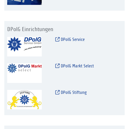
DPolG Einrichtungen
DPolG Service
DPolG Markt Select
DPolG Stiftung