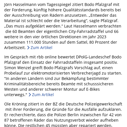
Jörn Hasselmann vom Tagesspiegel zitiert Bodo Pfalzgraf mit
der Forderung, künftig höhere Qualitätsstandards bereits bei
der Ausschreibung von Rädern anzusetzen. „Entweder das
Material ist schlecht oder die Verarbeitung“, sagte Pfalzgraf.
„Das muss aufgeklärt werden.“ Laut Hasselmann verbrachten
die 60 Beamten der eigentlichen City-Fahrradstaffel und 66
weitere in den vier örtlichen Direktionen im Jahr 2023
zusammen 111.000 Stunden auf dem Sattel, 80 Prozent der
Arbeitszeit.
Zum Artikel
Im Gespräch mit rbb online bewertet DPolG-Landeschef Bodo
Pfalzgraf den Einsatz der Fahrradstaffeln insgesamt positiv.
Simon Wenzel greift Bodo Pfalzgrafs Vorschlag auf, einen
Probelauf zur elektromotorisierten Verbrecherjagd zu starten.
“In anderen Ländern sind zur Bekämpfung bestimmter
Kriminalitätsbereiche bereits Beamte mit schusssicheren
Westen und anderer schwerer Montur auf E-Bikes
unterwegs."
Zum Artikel
Ole Kröning zitiert in der BZ die Deutsche Polizeigewerkschaft
mit ihrer Forderung, die Gründe für die Ausfälle aufzuklären.
Er recherchierte, dass die Polizei Berlin inzwischen für 42 von
87 betroffenen Räder das Nutzungsverbot wieder aufheben
könne. Die restlichen 45 müssten aber repariert werden,