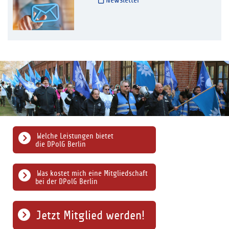
Newsletter
Welche Leistungen bietet
die DPolG Berlin
Was kostet mich eine Mitgliedschaft
bei der DPolG Berlin
Jetzt Mitglied werden!