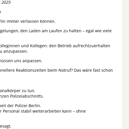
i 2025
n
erlin immer verlassen können.
gelungen, den Laden am Laufen zu halten – egal wie viele
Kolleginnen und Kollegen: den Betrieb aufrechtzuerhalten
eu anzupassen.
 müssen uns anpassen.
hnellere Reaktionszeiten beim Notruf? Das wäre fast schon
onalkörper zu tun.
anzen Polizeiabschnitts.
it der Polizei Berlin.
r Personal stabil weiterarbeiten kann – ohne
gesagt.