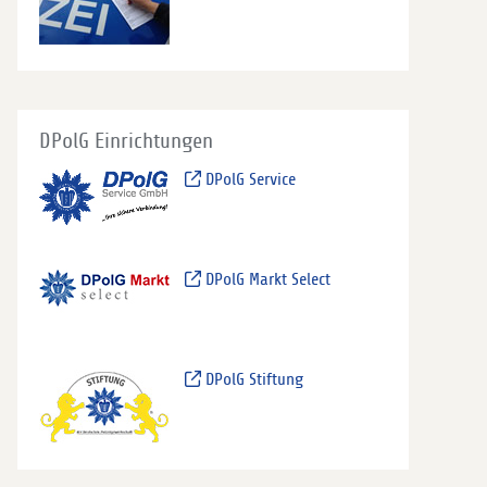
DPolG Einrichtungen
DPolG Service
DPolG Markt Select
DPolG Stiftung